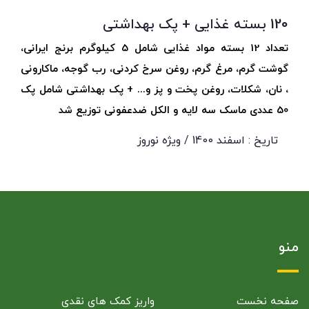
120 بسته غذایی + پک بهداشتی
تعداد 12 بسته مواد غذایی شامل 5 کیلوگرم برنج ایرانی،
گوشت گرم، مرغ گرم، روغن سرخ کردنی، رب گوجه، ماکارونی
، نان، شکلات، روغن پخت و پز و... + پک بهداشتی شامل پک
50 عددی ماسک سه لایه و الکل ضدعفونی توزیع شد
تاریخ : اسفند 1400 / ویژه نوروز
منو
صفحه نخست
واریز کمک های نقدی