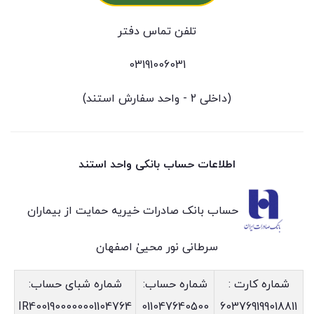
تلفن تماس دفتر
03191006031
(داخلی 2 - واحد سفارش استند)
اطلاعات حساب بانکی واحد استند
حساب بانک صادرات خیریه حمایت از بیماران
سرطانی نور محییٰ اصفهان
شماره کارت :
شماره حساب:
شماره شبای حساب:
IR4001900000001104764
011047640500
603769199018811