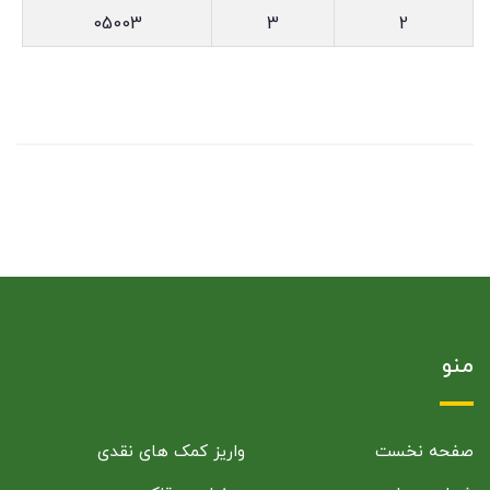
05003
3
2
منو
صفحه نخست
واریز کمک های نقدی