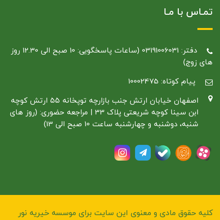
تمـاس با مـا
دفتر: 03191006031 (ساعات پاسخگویی: 10 صبح الی 12.30 روز
های زوج)
پیام کوتاه: 10002475
اصفهان خیابان ارتش جنب بازارچه توپخانه ۵۵ ارتش کوچه
ابن سینا کوچه شریعتی پلاک 33 | مراجعه حضوری: (روز های
شنبه، دوشنبه و چهارشنبه ساعت 10 صبح الی 13)
کلیه حقوق مادی و معنوی این سایت برای موسسه خیریه نور