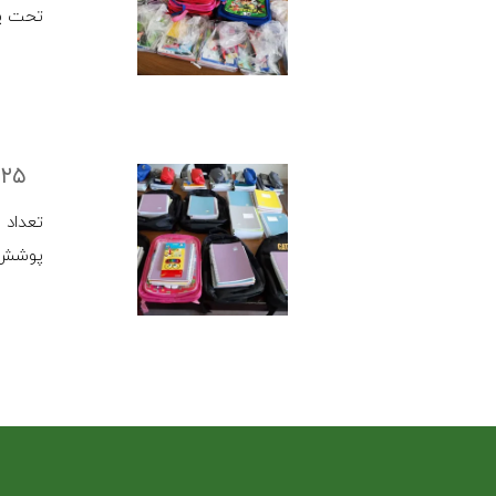
تحت پ
۲۵ بسته
پوشش 