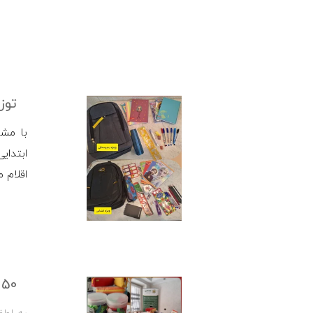
توزیع 75 بسته
با مشار
ابتدای
اقلام 
50 بسته