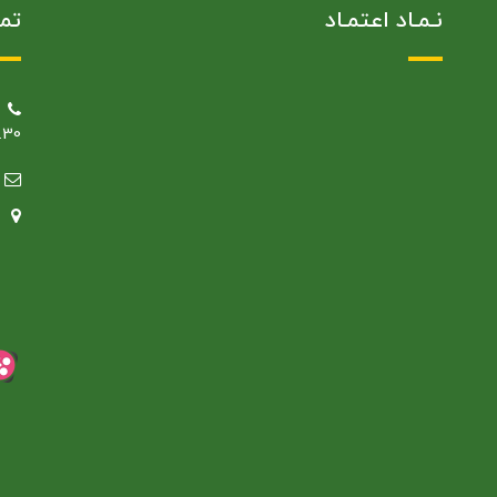
نـمـاد اعتمـاد
تمـ
12.30 روز ه