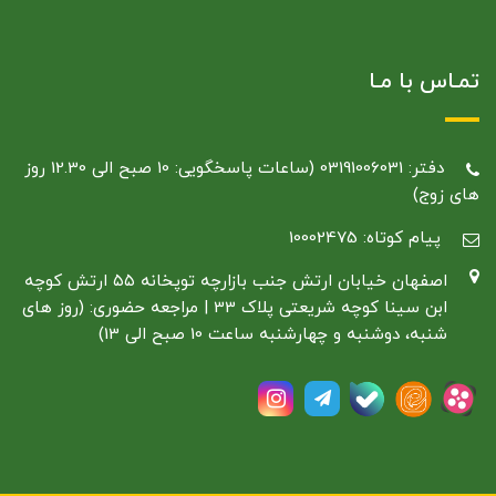
تمـاس با مـا
دفتر: 03191006031 (ساعات پاسخگویی: 10 صبح الی 12.30 روز
های زوج)
پیام کوتاه: 10002475
اصفهان خیابان ارتش جنب بازارچه توپخانه ۵۵ ارتش کوچه
ابن سینا کوچه شریعتی پلاک 33 | مراجعه حضوری: (روز های
شنبه، دوشنبه و چهارشنبه ساعت 10 صبح الی 13)